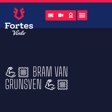
💪🏼 BRAM VAN
GRUNSVEN 💪🏼