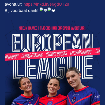
avontuur:
https://lnkd.in/e6gdUT28
Bij voorbaat dank!