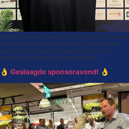
Met trots maken wij bekend dat Okke Boon vanaf komend
seizoen de nieuwe hoofdtrainer wordt van DS3!Na een
aantal mooie en succesvolle seizoenen heeft Leon
Geraads tijdig aangegeven zijn trainerschap…
👌 Geslaagde sponsoravond! 👌