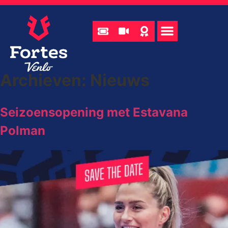
Archieven:
Nieuws
Seizoensopening met Estavana
Polman