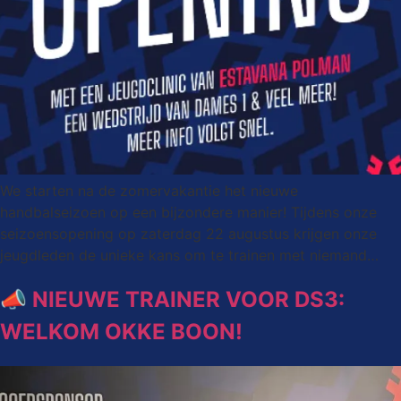
We starten na de zomervakantie het nieuwe
handbalseizoen op een bijzondere manier! Tijdens onze
seizoensopening op zaterdag 22 augustus krijgen onze
jeugdleden de unieke kans om te trainen met niemand…
📣 NIEUWE TRAINER VOOR DS3:
WELKOM OKKE BOON!