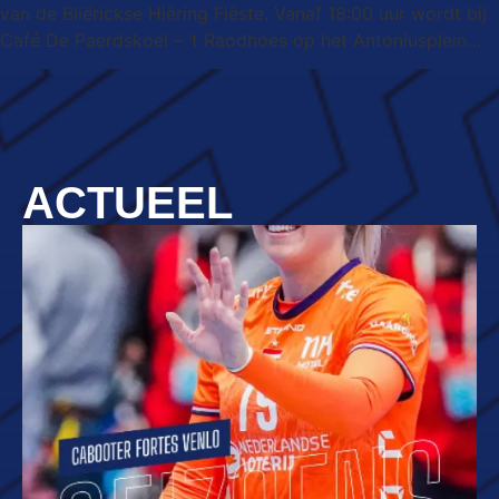
van de Bliërickse Hiëring Fiëste. Vanaf 18:00 uur wordt bij
Café De Paerdskoel – ’t Raodhoes op het Antoniusplein…
ACTUEEL