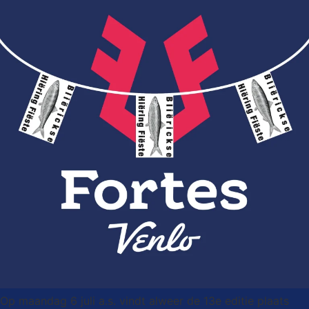
Op maandag 6 juli a.s. vindt alweer de 13e editie plaats