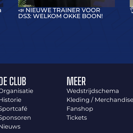
a
📣 NIEUWE TRAINER VOOR

DS3: WELKOM OKKE BOON!
DE CLUB
MEER
Organisatie
Wedstrijdschema
Historie
Kleding / Merchandis
Sportcafé
Fanshop
Sponsoren
Tickets
Nieuws