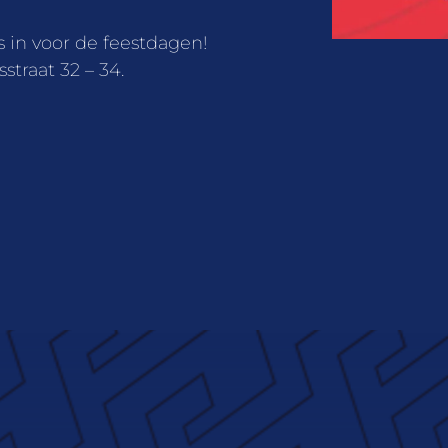
ms in voor de feestdagen!
straat 32 – 34.