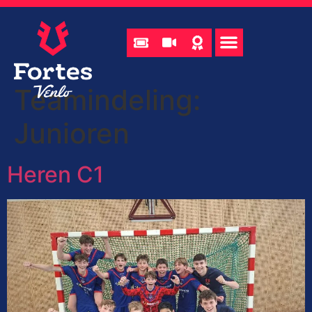
Teamindeling:
Junioren
Heren C1