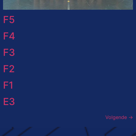
F5
F4
F3
F2
F1
E3
Volgende
→